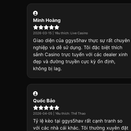
Minh Hoàng
2026-03-15 | Yêu thích: Live Casino
Giao diện của ggys5hav thực sự rất chuyên
nghiệp và dễ sử dụng. Tôi đặc biệt thích
sảnh Casino trực tuyến với các dealer xinh
đẹp và đường truyền cực kỳ ổn định,
không bị lag.
Quốc Bảo
2026-04-05 | Yêu thích: Thể Thao
Tỷ lệ kèo tại ggys5hav rất cạnh tranh so
với các nhà cái khác. Tôi thường xuyên đặt