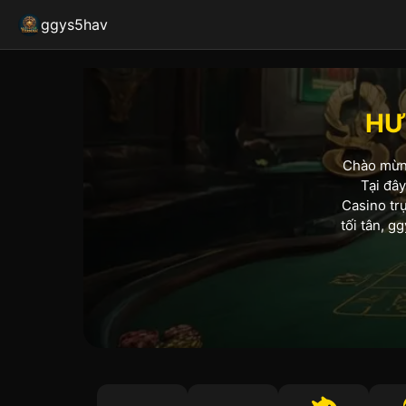
ggys5hav
HƯ
Chào mừng
Tại đây
Casino tr
tối tân, 