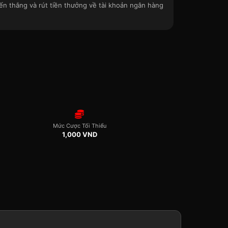
iến thắng và rút tiền thưởng về tài khoản ngân hàng
Mức Cược Tối Thiểu
1,000 VND