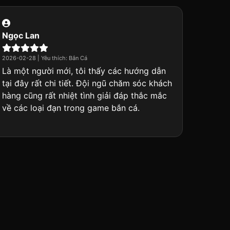
Ngọc Lan
2026-02-28 | Yêu thích: Bắn Cá
Là một người mới, tôi thấy các hướng dẫn
tại đây rất chi tiết. Đội ngũ chăm sóc khách
hàng cũng rất nhiệt tình giải đáp thắc mắc
về các loại đạn trong game bắn cá.