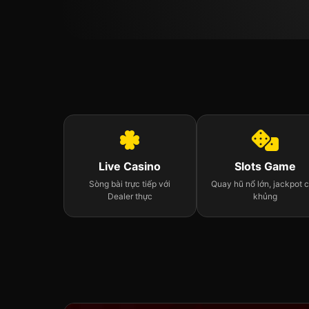
Live Casino
Slots Game
Sòng bài trực tiếp với
Quay hũ nổ lớn, jackpot 
Dealer thực
khủng