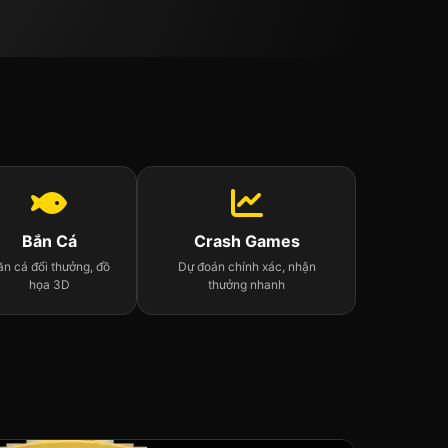
Bắn Cá
Crash Games
ăn cá đổi thưởng, đồ
Dự đoán chính xác, nhận
họa 3D
thưởng nhanh