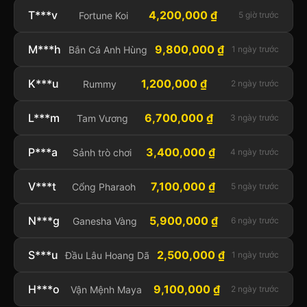
T***v
4,200,000 ₫
Fortune Koi
5 giờ trước
M***h
9,800,000 ₫
Bắn Cá Anh Hùng
1 ngày trước
K***u
1,200,000 ₫
Rummy
2 ngày trước
L***m
6,700,000 ₫
Tam Vương
3 ngày trước
P***a
3,400,000 ₫
Sảnh trò chơi
4 ngày trước
V***t
7,100,000 ₫
Cổng Pharaoh
5 ngày trước
N***g
5,900,000 ₫
Ganesha Vàng
6 ngày trước
S***u
2,500,000 ₫
Đầu Lâu Hoang Dã
1 ngày trước
H***o
9,100,000 ₫
Vận Mệnh Maya
2 ngày trước