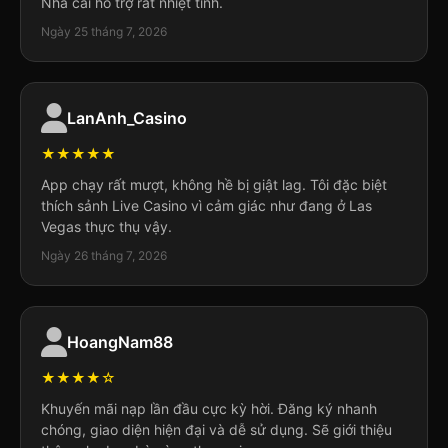
Nhà cái hỗ trợ rất nhiệt tình.
Ngày 25 tháng 7, 2026
LanAnh_Casino
★★★★★
App chạy rất mượt, không hề bị giật lag. Tôi đặc biệt
thích sảnh Live Casino vì cảm giác như đang ở Las
Vegas thực thụ vậy.
Ngày 26 tháng 7, 2026
HoangNam88
★★★★☆
Khuyến mãi nạp lần đầu cực kỳ hời. Đăng ký nhanh
chóng, giao diện hiện đại và dễ sử dụng. Sẽ giới thiệu