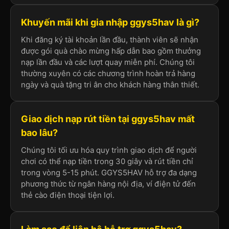
Khuyến mãi khi gia nhập ggys5hav là gì?
Khi đăng ký tài khoản lần đầu, thành viên sẽ nhận
được gói quà chào mừng hấp dẫn bao gồm thưởng
nạp lần đầu và các lượt quay miễn phí. Chúng tôi
thường xuyên có các chương trình hoàn trả hàng
ngày và quà tặng tri ân cho khách hàng thân thiết.
Giao dịch nạp rút tiền tại ggys5hav mất
bao lâu?
Chúng tôi tối ưu hóa quy trình giao dịch để người
chơi có thể nạp tiền trong 30 giây và rút tiền chỉ
trong vòng 5-15 phút. GGYS5HAV hỗ trợ đa dạng
phương thức từ ngân hàng nội địa, ví điện tử đến
thẻ cào điện thoại tiện lợi.