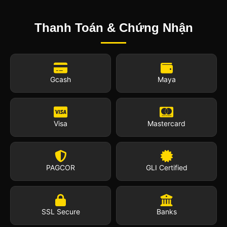
Thanh Toán & Chứng Nhận
Gcash
Maya
Visa
Mastercard
PAGCOR
GLI Certified
SSL Secure
Banks