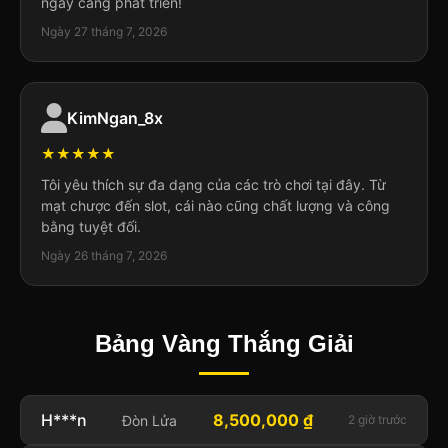
ngày càng phát triển!
Ngày 27 tháng 7, 2026
KimNgan_8x
★★★★★
Tôi yêu thích sự đa dạng của các trò chơi tại đây. Từ
mạt chược đến slot, cái nào cũng chất lượng và công
bằng tuyệt đối.
Ngày 26 tháng 7, 2026
Bảng Vàng Thắng Giải
H***n
8,500,000 ₫
Đòn Lửa
2 giờ trước