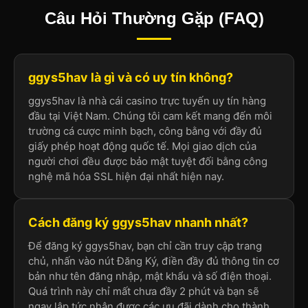
Câu Hỏi Thường Gặp (FAQ)
ggys5hav là gì và có uy tín không?
ggys5hav là nhà cái casino trực tuyến uy tín hàng
đầu tại Việt Nam. Chúng tôi cam kết mang đến môi
trường cá cược minh bạch, công bằng với đầy đủ
giấy phép hoạt động quốc tế. Mọi giao dịch của
người chơi đều được bảo mật tuyệt đối bằng công
nghệ mã hóa SSL hiện đại nhất hiện nay.
Cách đăng ký ggys5hav nhanh nhất?
Để đăng ký ggys5hav, bạn chỉ cần truy cập trang
chủ, nhấn vào nút Đăng Ký, điền đầy đủ thông tin cơ
bản như tên đăng nhập, mật khẩu và số điện thoại.
Quá trình này chỉ mất chưa đầy 2 phút và bạn sẽ
ngay lập tức nhận được các ưu đãi dành cho thành