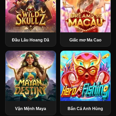
Đầu Lâu Hoang Dã
Giấc mơ Ma Cao
Vận Mệnh Maya
Bắn Cá Anh Hùng