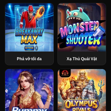
Phá vỡ tối đa
Xạ Thủ Quái Vật