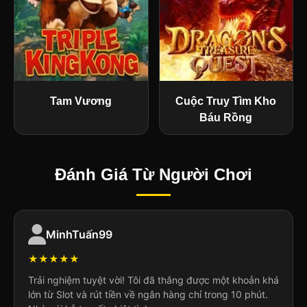
Tam Vương
Cuộc Truy Tìm Kho
Báu Rồng
Đánh Giá Từ Người Chơi
MinhTuấn99
★★★★★
Trải nghiệm tuyệt vời! Tôi đã thắng được một khoản khá
lớn từ Slot và rút tiền về ngân hàng chỉ trong 10 phút.