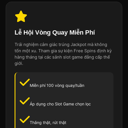
Lễ Hội Vòng Quay Miễn Phí
Trải nghiệm cảm giác trúng Jackpot mà không
tốn một xu. Tham gia sự kiện Free Spins định kỳ
hàng tháng tại các sảnh slot game đẳng cấp thế
giới.
Miễn phí 100 vòng quay/tuần
Áp dụng cho Slot Game chọn lọc
Thắng thật, rút thật