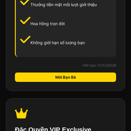
Thưởng tiền mặt mỗi lượt giới thiệu
Hoa hồng trọn đời
Không giới hạn số lượng bạn
Hết hạn: 31/12/2026
Mời Bạn Bè
Đặc Quyền VIP Exclusive