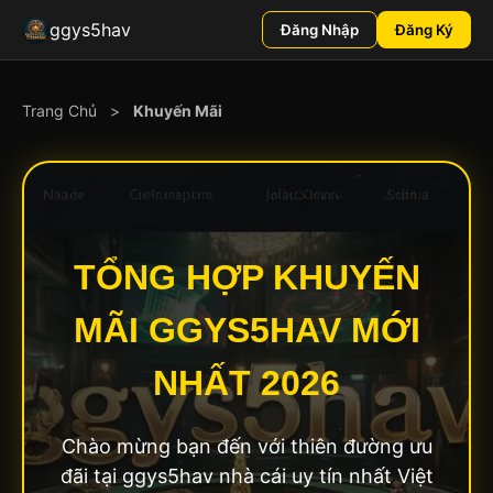
ggys5hav
Đăng Nhập
Đăng Ký
Trang Chủ
>
Khuyến Mãi
TỔNG HỢP KHUYẾN
MÃI GGYS5HAV MỚI
NHẤT 2026
Chào mừng bạn đến với thiên đường ưu
đãi tại ggys5hav nhà cái uy tín nhất Việt