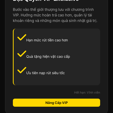
Bước vào thế giới thượng lưu với chương trình
VIP. Hưởng mức hoàn trả cao hơn, quản lý tài
khoản riêng và những món quà sinh nhật giá trị.
Hạn mức rút tiền cao hơn
Quà tặng hiện vật cao cấp
Ưu tiên nạp rút siêu tốc
Hết hạn: Vĩnh viễn
Nâng Cấp VIP