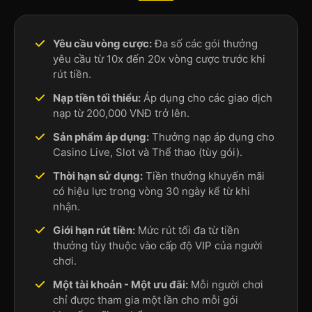
Yêu cầu vòng cược:
Đa số các gói thưởng
yêu cầu từ 10x đến 20x vòng cược trước khi
rút tiền.
Nạp tiền tối thiểu:
Áp dụng cho các giao dịch
nạp từ 200,000 VNĐ trở lên.
Sản phẩm áp dụng:
Thưởng nạp áp dụng cho
Casino Live, Slot và Thể thao (tùy gói).
Thời hạn sử dụng:
Tiền thưởng khuyến mãi
có hiệu lực trong vòng 30 ngày kể từ khi
nhận.
Giới hạn rút tiền:
Mức rút tối đa từ tiền
thưởng tùy thuộc vào cấp độ VIP của người
chơi.
Một tài khoản - Một ưu đãi:
Mỗi người chơi
chỉ được tham gia một lần cho mỗi gói