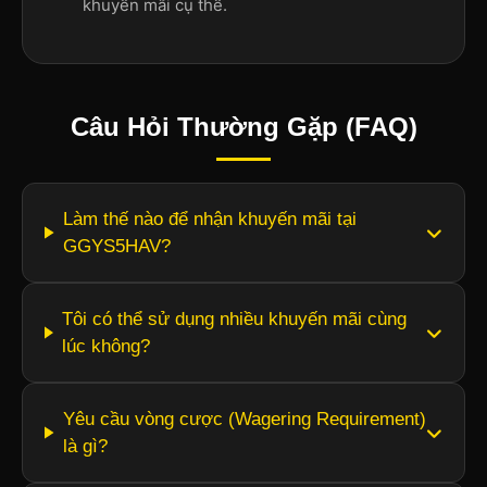
khuyến mãi cụ thể.
Câu Hỏi Thường Gặp (FAQ)
Làm thế nào để nhận khuyến mãi tại
GGYS5HAV?
Tôi có thể sử dụng nhiều khuyến mãi cùng
lúc không?
Yêu cầu vòng cược (Wagering Requirement)
là gì?