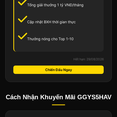
Tổng giải thưởng 1 tỷ VNĐ/tháng
Cập nhật BXH thời gian thực
Thưởng nóng cho Top 1-10
Hết hạn: 29/08/2026
Chiến Đấu Ngay
Cách Nhận Khuyến Mãi GGYS5HAV