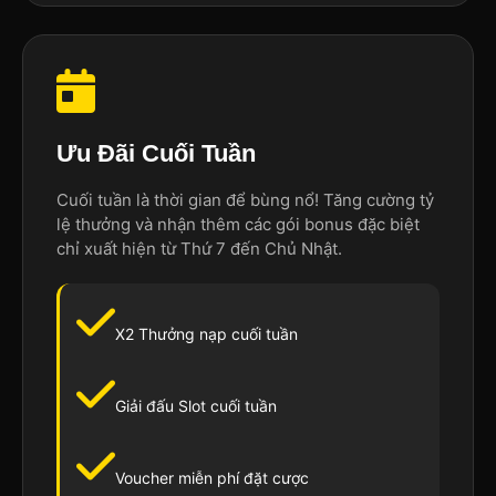
Ưu Đãi Cuối Tuần
Cuối tuần là thời gian để bùng nổ! Tăng cường tỷ
lệ thưởng và nhận thêm các gói bonus đặc biệt
chỉ xuất hiện từ Thứ 7 đến Chủ Nhật.
X2 Thưởng nạp cuối tuần
Giải đấu Slot cuối tuần
Voucher miễn phí đặt cược