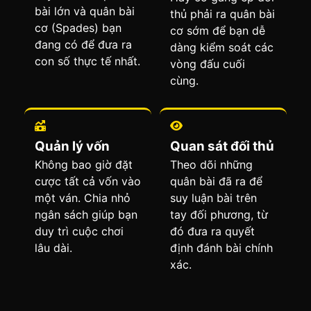
bài lớn và quân bài
thủ phải ra quân bài
cơ (Spades) bạn
cơ sớm để bạn dễ
đang có để đưa ra
dàng kiểm soát các
con số thực tế nhất.
vòng đấu cuối
cùng.
Quản lý vốn
Quan sát đối thủ
Không bao giờ đặt
Theo dõi những
cược tất cả vốn vào
quân bài đã ra để
một ván. Chia nhỏ
suy luận bài trên
ngân sách giúp bạn
tay đối phương, từ
duy trì cuộc chơi
đó đưa ra quyết
lâu dài.
định đánh bài chính
xác.