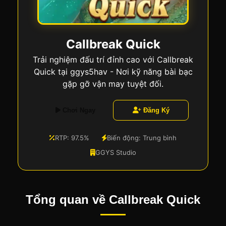
Callbreak Quick
Trải nghiệm đấu trí đỉnh cao với Callbreak
Quick tại ggys5hav - Nơi kỹ năng bài bạc
gặp gỡ vận may tuyệt đối.
Chơi Ngay
Đăng Ký
RTP: 97.5%
Biến động: Trung bình
GGYS Studio
Tổng quan về Callbreak Quick