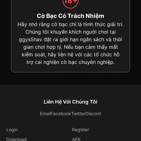
18+
Cờ Bạc Có Trách Nhiệm
Hãy nhớ rằng cờ bạc chỉ là hình thức giải trí.
Chúng tôi khuyến khích người chơi tại
ggys5hav đặt ra giới hạn ngân sách và thời
gian chơi hợp lý. Nếu bạn cảm thấy mất
kiểm soát, hãy liên hệ với các tổ chức hỗ
trợ cai nghiện cờ bạc chuyên nghiệp.
Liên Hệ Với Chúng Tôi
Email
Facebook
Twitter
Discord
Login
Register
Download
APK