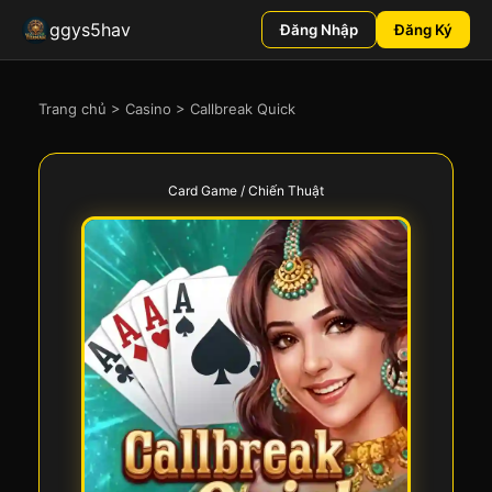
ggys5hav
Đăng Nhập
Đăng Ký
Trang chủ
>
Casino
>
Callbreak Quick
Card Game / Chiến Thuật