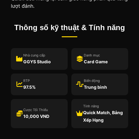
lượt đánh.
Thông số kỹ thuật & Tính năng
Nhà cung cấp
Danh mục
GGYS Studio
Card Game
RTP
Biến động
97.5%
Trung bình
Tính năng
Cược Tối Thiểu
Quick Match, Bảng
10,000 VND
Xếp Hạng