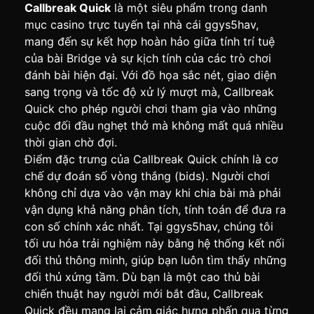
Callbreak Quick
là một siêu phẩm trong danh
mục casino trực tuyến tại nhà cái ggys5hav,
mang đến sự kết hợp hoàn hảo giữa tính trí tuệ
của bài Bridge và sự kịch tính của các trò chơi
đánh bài hiện đại. Với đồ họa sắc nét, giao diện
sang trọng và tốc độ xử lý mượt mà, Callbreak
Quick cho phép người chơi tham gia vào những
cuộc đối đầu nghẹt thở mà không mất quá nhiều
thời gian chờ đợi.
Điểm đặc trưng của Callbreak Quick chính là cơ
chế dự đoán số vòng thắng (bids). Người chơi
không chỉ dựa vào vận may khi chia bài mà phải
vận dụng khả năng phân tích, tính toán để đưa ra
con số chính xác nhất. Tại ggys5hav, chúng tôi
tối ưu hóa trải nghiệm này bằng hệ thống kết nối
đối thủ thông minh, giúp bạn luôn tìm thấy những
đối thủ xứng tầm. Dù bạn là một cao thủ bài
chiến thuật hay người mới bắt đầu, Callbreak
Quick đều mang lại cảm giác hưng phấn qua từng