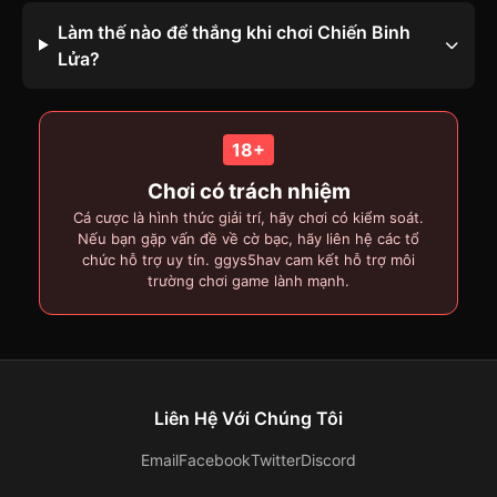
Làm thế nào để thắng khi chơi Chiến Binh
Lửa?
18+
Chơi có trách nhiệm
Cá cược là hình thức giải trí, hãy chơi có kiểm soát.
Nếu bạn gặp vấn đề về cờ bạc, hãy liên hệ các tổ
chức hỗ trợ uy tín. ggys5hav cam kết hỗ trợ môi
trường chơi game lành mạnh.
Liên Hệ Với Chúng Tôi
Email
Facebook
Twitter
Discord