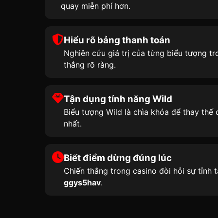
quay miễn phí hơn.
Hiểu rõ bảng thanh toán
Nghiên cứu giá trị của từng biểu tượng t
thắng rõ ràng.
Tận dụng tính năng Wild
Biểu tượng Wild là chìa khóa để thay thế 
nhất.
Biết điểm dừng đúng lúc
Chiến thắng trong casino đòi hỏi sự tỉnh
ggys5hav
.