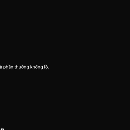
và phần thưởng khổng lồ.