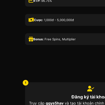
RTP:
96.75%
Cược:
1,000đ - 5,000,000đ
Bonus:
Free Spins, Multiplier
1
Đăng ký tài kh
Truy cập
ggys5hav
và tạo tài khoản chính