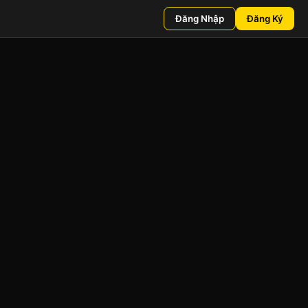
Đăng Nhập
Đăng Ký