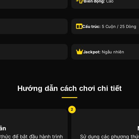
Biến động:
Cao
Cấu trúc:
5 Cuộn / 25 Dòng
Jackpot:
Ngẫu nhiên
Hướng dẫn cách chơi chi tiết
2
oản
 thức để bắt đầu hành trình
Sử dụng các phương thức