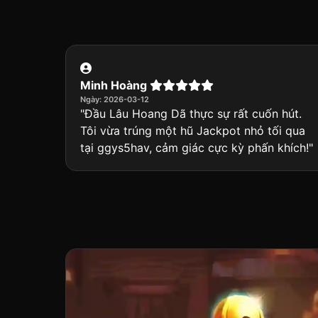
Minh Hoàng
Ngày: 2026-03-12
"Đầu Lâu Hoang Dã thực sự rất cuốn hút.
Tôi vừa trúng một hũ Jackpot nhỏ tối qua
tại ggys5hav, cảm giác cực kỳ phấn khích!"