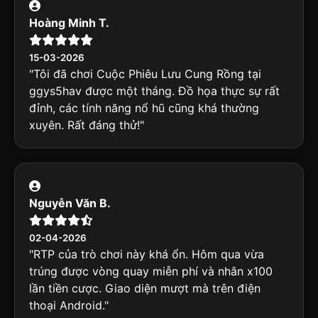
Hoàng Minh T.
15-03-2026
"Tôi đã chơi Cuộc Phiêu Lưu Cung Rồng tại
ggys5hav được một tháng. Đồ họa thực sự rất
đỉnh, các tính năng nổ hũ cũng khá thường
xuyên. Rất đáng thử!"
Nguyễn Văn B.
02-04-2026
"RTP của trò chơi này khá ổn. Hôm qua vừa
trúng được vòng quay miễn phí và nhân x100
lần tiền cược. Giao diện mượt mà trên điện
thoại Android."