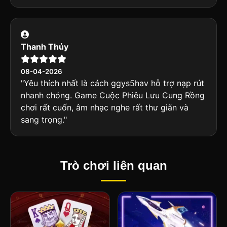
Thanh Thủy
08-04-2026
"Yêu thích nhất là cách ggys5hav hỗ trợ nạp rút
nhanh chóng. Game Cuộc Phiêu Lưu Cung Rồng
chơi rất cuốn, âm nhạc nghe rất thư giãn và
sang trọng."
Trò chơi liên quan