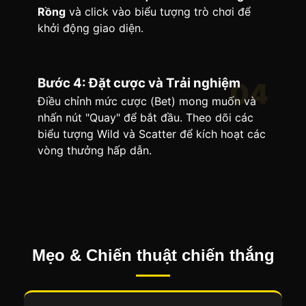
Rồng
và click vào biểu tượng trò chơi để
khởi động giao diện.
Bước 4: Đặt cược và Trải nghiệm
04
Điều chỉnh mức cược (Bet) mong muốn và
nhấn nút "Quay" để bắt đầu. Theo dõi các
biểu tượng Wild và Scatter để kích hoạt các
vòng thưởng hấp dẫn.
ĐĂNG KÝ NGAY
Mẹo & Chiến thuật chiến thắng