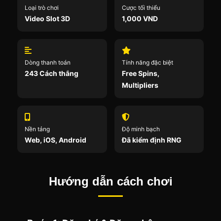
Loại trò chơi
Cược tối thiểu
Video Slot 3D
1,000 VND
Dòng thanh toán
Tính năng đặc biệt
243 Cách thắng
Free Spins,
Multipliers
Nền tảng
Độ minh bạch
Web, iOS, Android
Đã kiểm định RNG
Hướng dẫn cách chơi