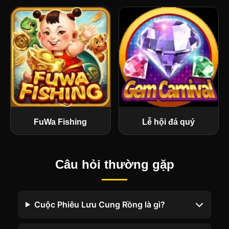
FuWa Fishing
Lễ hội đá quý
Câu hỏi thường gặp
Cuộc Phiêu Lưu Cung Rồng là gì?